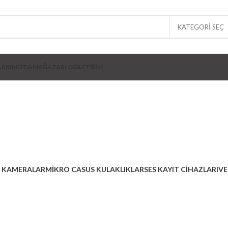
KATEGORI SEÇ
AKKIMIZDA
MAĞAZA
BLOG
İLETIŞIM
m ses kayıt c
K KAMERALAR
MIKRO CASUS KULAKLIKLAR
SES KAYIT CIHAZLARI
VE
1 Ürün
7 Ürünler
4 