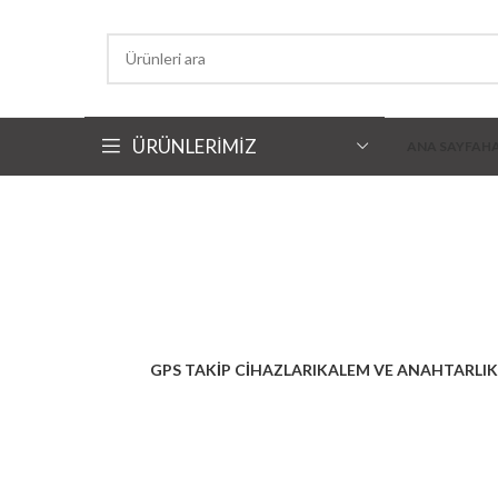
ÜRÜNLERİMİZ
ANA SAYFA
H
kale
GPS TAKIP CIHAZLARI
KALEM VE ANAHTARLI
3 Ürünler
4 Ürünler