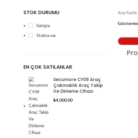
STOK DURUMU
Ana Sayfa
Gösterm
Satışta
Stokta var
Pro
EN ÇOK SATILANLAR
Secumore CY09 Araç
Çakmaklık Araç Takip
Ve Dinleme Cİhazı
₺
4,000.00