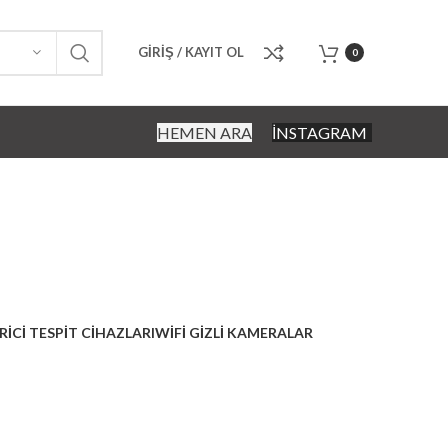
GIRIŞ / KAYIT OL
0
HEMEN ARA
İNSTAGRAM
ihazı
RICI TESPIT CIHAZLARI
WIFI GIZLI KAMERALAR
Ürünler
17 Ürünler